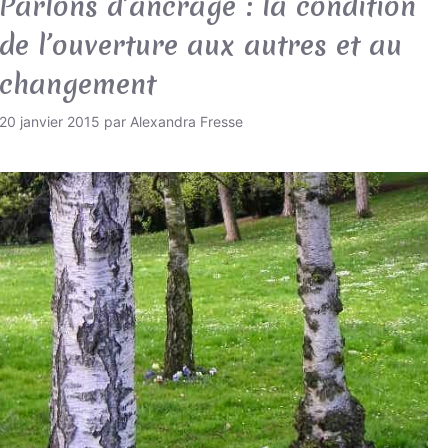
Parlons d’ancrage : la condition
de l’ouverture aux autres et au
changement
20 janvier 2015
par
Alexandra Fresse